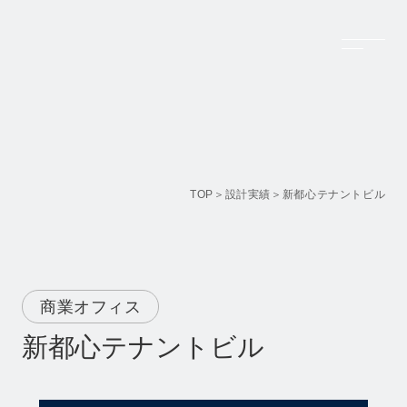
Top
トップページ
Company
TOP
設計実績
新都心テナントビル
会社案内
Feature Projects
設計実績
商業オフィス
Business
新都心テナントビル
事業内容
Recruit