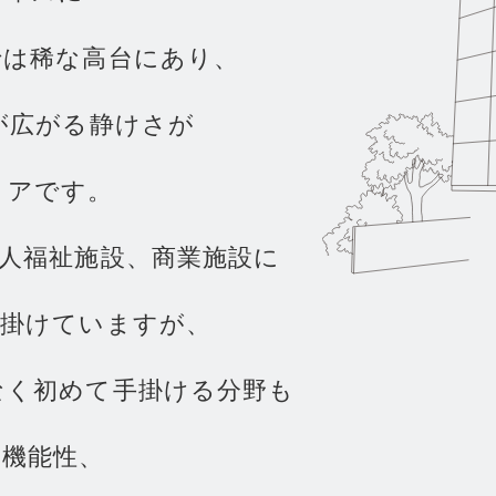
採用情
で
は
稀
な
高
台
に
あ
り
、
Ne
が
広
が
る
静
け
さ
が
リ
ア
で
す
。
人
福
祉
施
設
、
商
業
施
設
に
手
掛
け
て
い
ま
す
が
、
お知ら
な
く
初
め
て
手
掛
け
る
分
野
も
と
機
能
性
、