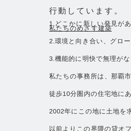
行動しています。
1
.
ど
こ
か
に
新
し
い
発
見
が
私
た
ち
の
め
ざ
す
建
築
2
.
環
境
と
向
き
合
い
、
グ
ロ
ー
3
.
機
能
的
に
明
快
で
無
理
が
な
私
た
ち
の
事
務
所
は
、
那
覇
徒
歩
1
0
分
圏
内
の
住
宅
地
に
2
0
0
2
年
に
こ
の
地
に
土
地
を
以
前
よ
り
こ
の
界
隈
の
貸
オ