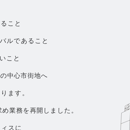
あ
る
こ
と
事業内
バ
ル
で
あ
る
こ
と
Re
い
こ
と
市
の
中
心
市
街
地
へ
あ
り
ま
す
。
求
め
業
務
を
再
開
し
ま
し
た
。
フ
ィ
ス
に