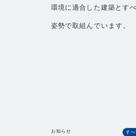
環
境
に
適
合
し
た
建
築
と
す
姿
勢
で
取
組
ん
で
い
ま
す
。
お知らせ
すべ