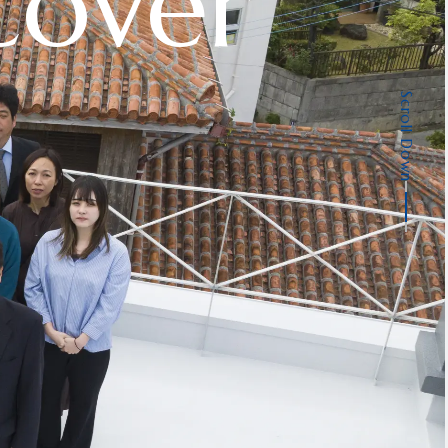
cover
p
Scroll Down
ページ