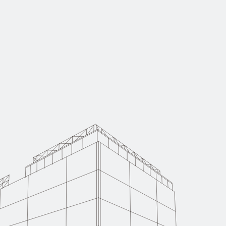
容
cruit