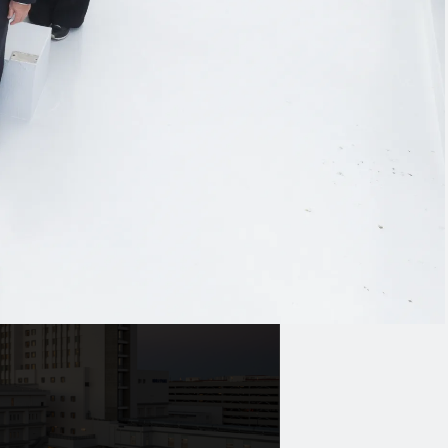
mpa
内
atur