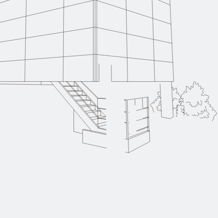
報
ws
せ