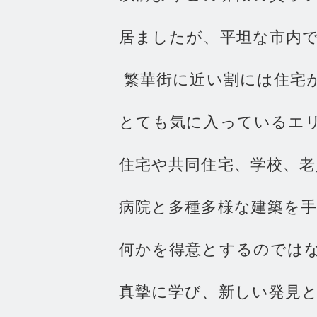
居
ま
し
た
が
、
平
坦
な
市
内
繁
華
街
に
近
い
割
に
は
住
宅
と
て
も
気
に
入
っ
て
い
る
エ
住
宅
や
共
同
住
宅
、
学
校
、
老
病
院
と
多
種
多
様
な
建
築
を
何
か
を
得
意
と
す
る
の
で
は
真
摯
に
学
び
、
新
し
い
発
見