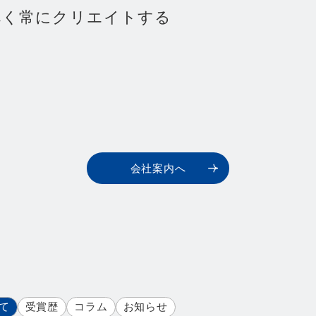
Co
べ
く
常
に
ク
リ
エ
イ
ト
す
る
お問い
会社案内へ
て
受賞歴
コラム
お知らせ