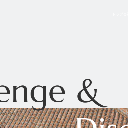
トップ
会
lenge &