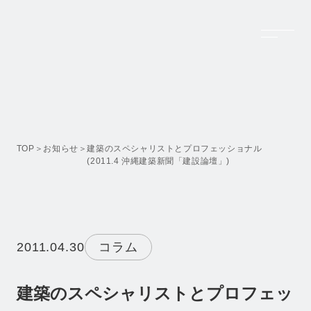
Top
トップページ
Company
TOP
お知らせ
建築のスペシャリストとプロフェッショナル
(2011.4 沖縄建築新聞「建設論壇」)
会社案内
Feature Projects
設計実績
Business
2011.04.30
コラム
事業内容
Recruit
建築のスペシャリストとプロフェッ