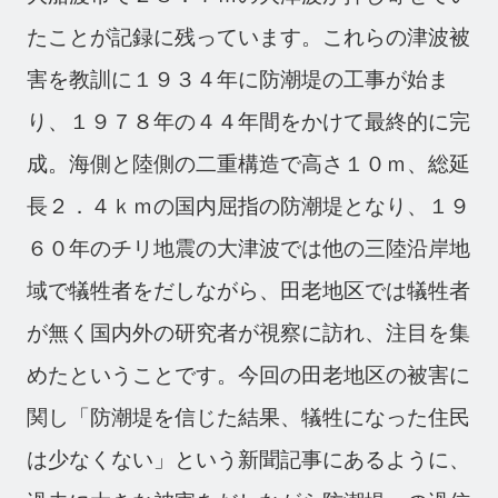
たことが記録に残っています。これらの津波被
害を教訓に１９３４年に防潮堤の工事が始ま
り、１９７８年の４４年間をかけて最終的に完
成。海側と陸側の二重構造で高さ１０ｍ、総延
長２．４ｋｍの国内屈指の防潮堤となり、１９
６０年のチリ地震の大津波では他の三陸沿岸地
域で犠牲者をだしながら、田老地区では犠牲者
が無く国内外の研究者が視察に訪れ、注目を集
めたということです。今回の田老地区の被害に
関し「防潮堤を信じた結果、犠牲になった住民
は少なくない」という新聞記事にあるように、