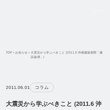
Top
トップページ
Company
TOP
お知らせ
大震災から学ぶべきこと (2011.6 沖縄建築新聞「建
設論壇」)
会社案内
Feature Projects
設計実績
Business
2011.06.01
コラム
事業内容
Recruit
大震災から学ぶべきこと (2011.6 沖