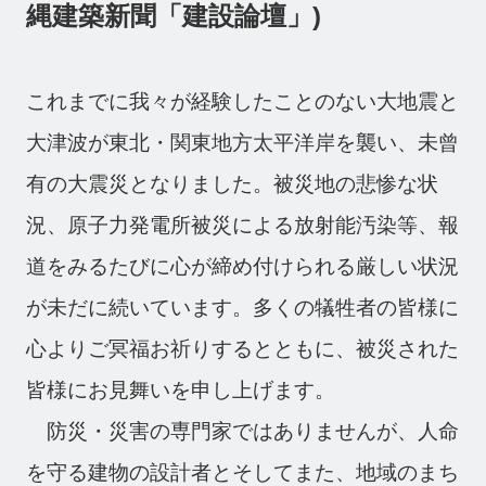
採用情報
縄建築新聞「建設論壇」)
News
お知らせ
Contact
これまでに我々が経験したことのない大地震と
大津波が東北・関東地方太平洋岸を襲い、未曾
お問い合わせ
有の大震災となりました。被災地の悲惨な状
況、原子力発電所被災による放射能汚染等、報
道をみるたびに心が締め付けられる厳しい状況
が未だに続いています。多くの犠牲者の皆様に
心よりご冥福お祈りするとともに、被災された
皆様にお見舞いを申し上げます。
防災・災害の専門家ではありませんが、人命
を守る建物の設計者とそしてまた、地域のまち